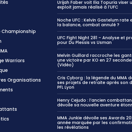
ités
Urijah Faber voit Ilia Topuria viser 
exploit jamais réalisé à l’UFC
Noche UFC : Kelvin Gastelum rate 
la balance, combat annulé ?
 Championship
UFC Fight Night 281 – Analyse et p
n
pour Du Plessis vs Usman
MMA
Melvin Guillard raccroche les gan
une victoire par KO en 27 seconde
e Warriors
(Vidéo)
ique
Cris Cyborg : la légende du MMA d
res Organisations
ses projets de retraite après son 
PFL Lyon
ments
Henry Cejudo : l’ancien combattan
dévoile sa nouvelle aventure éton
ttants
MMA Junkie dévoile ses Awards 20
tics
année marquée par les confirmati
les révélations