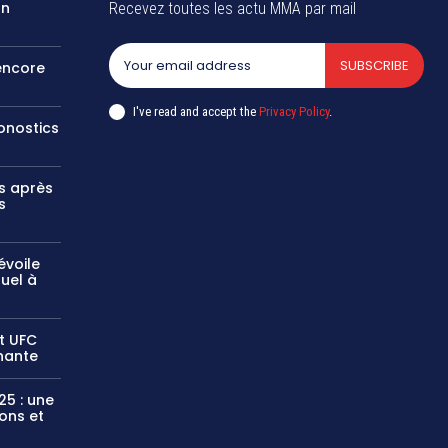
un
Recevez toutes les actu MMA par mail
SUBSCRIBE
encore
I've read and accept the
Privacy Policy
.
ronostics
ts après
s
évoile
duel à
t UFC
nante
25 : une
ons et