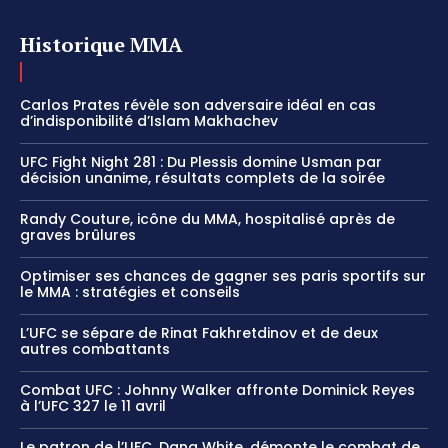
Historique MMA
Carlos Prates révèle son adversaire idéal en cas
d’indisponibilité d’Islam Makhachev
UFC Fight Night 281 : Du Plessis domine Usman par
décision unanime, résultats complets de la soirée
Randy Couture, icône du MMA, hospitalisé après de
graves brûlures
Optimiser ses chances de gagner ses paris sportifs sur
le MMA : stratégies et conseils
L’UFC se sépare de Rinat Fakhretdinov et de deux
autres combattants
Combat UFC : Johnny Walker affronte Dominick Reyes
à l’UFC 327 le 11 avril
Le patron de l’UFC, Dana White, démonte le combat de