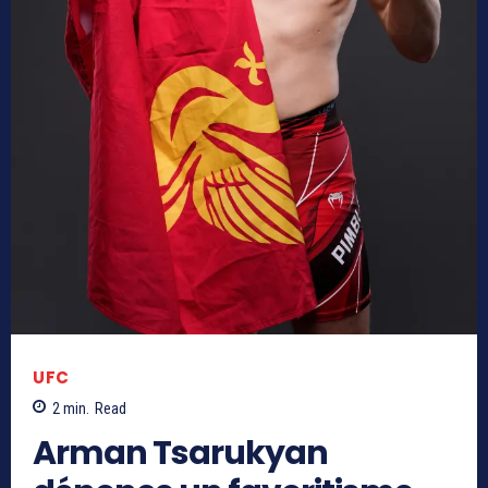
UFC
2
min.
Read
Arman Tsarukyan