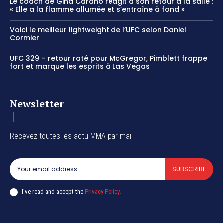
Le coach de Gina Carano réagit à son retour à la salle :
« Elle a la flamme allumée et s’entraîne à fond »
Voici le meilleur lightweight de l’UFC selon Daniel
Cormier
UFC 329 – retour raté pour McGregor, Pimblett frappe
fort et marque les esprits à Las Vegas
Newsletter
Recevez toutes les actu MMA par mail
SUBSCRIBE
I've read and accept the
Privacy Policy
.