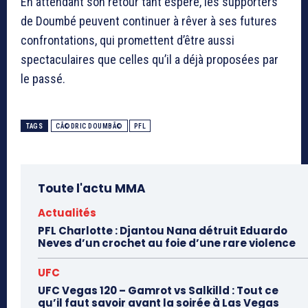
En attendant son retour tant espéré, les supporters
de Doumbé peuvent continuer à rêver à ses futures
confrontations, qui promettent d’être aussi
spectaculaires que celles qu’il a déjà proposées par
le passé.
TAGS
CÃ©DRIC DOUMBÃ©
PFL
Toute l'actu MMA
Actualités
PFL Charlotte : Djantou Nana détruit Eduardo
Neves d’un crochet au foie d’une rare violence
UFC
UFC Vegas 120 – Gamrot vs Salkilld : Tout ce
qu’il faut savoir avant la soirée à Las Vegas