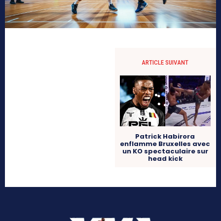
ARTICLE SUIVANT
Patrick Habirora
enflamme Bruxelles avec
un KO spectaculaire sur
head kick