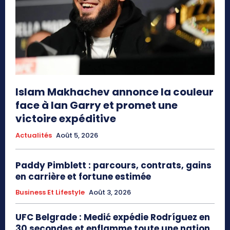
Islam Makhachev annonce la couleur
face à Ian Garry et promet une
victoire expéditive
Actualités
Août 5, 2026
Paddy Pimblett : parcours, contrats, gains
en carrière et fortune estimée
Business Et Lifestyle
Août 3, 2026
UFC Belgrade : Medić expédie Rodríguez en
30 secondes et enflamme toute une nation