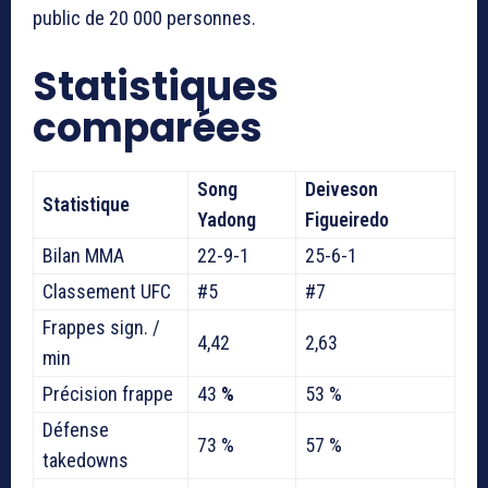
public de 20 000 personnes.
Statistiques
comparées
Song
Deiveson
Statistique
Yadong
Figueiredo
Bilan MMA
22-9-1
25-6-1
Classement UFC
#5
#7
Frappes sign. /
4,42
2,63
min
Précision frappe
43
%
53 %
Défense
73 %
57 %
takedowns