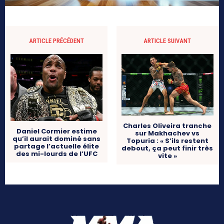
ARTICLE PRÉCÉDENT
ARTICLE SUIVANT
Charles Oliveira tranche
Daniel Cormier estime
sur Makhachev vs
qu’il aurait dominé sans
Topuria : « S’ils restent
partage l’actuelle élite
debout, ça peut finir très
des mi-lourds de l’UFC
vite »