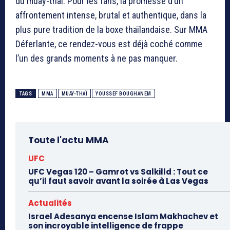
du muay-thaï. Pour les fans, la promesse d’un
affrontement intense, brutal et authentique, dans la
plus pure tradition de la boxe thaïlandaise. Sur MMA
Déferlante, ce rendez-vous est déjà coché comme
l’un des grands moments à ne pas manquer.
TAGS
MMA
MUAY-THAÏ
YOUSSEF BOUGHANEM
Toute l'actu MMA
UFC
UFC Vegas 120 – Gamrot vs Salkilld : Tout ce
qu’il faut savoir avant la soirée à Las Vegas
Actualités
Israel Adesanya encense Islam Makhachev et
son incroyable intelligence de frappe