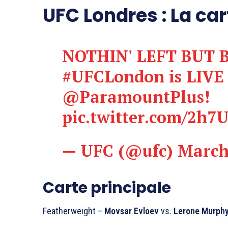
UFC Londres : La ca
NOTHIN' LEFT BUT 
#UFCLondon
is LIV
@ParamountPlus
!
pic.twitter.com/2h7
— UFC (@ufc)
March
Carte principale
Featherweight –
Movsar Evloev
vs.
Lerone Murph