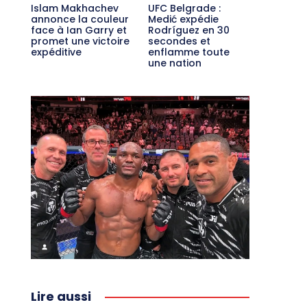
Islam Makhachev
UFC Belgrade :
annonce la couleur
Medić expédie
face à Ian Garry et
Rodríguez en 30
promet une victoire
secondes et
expéditive
enflamme toute
une nation
Lire aussi