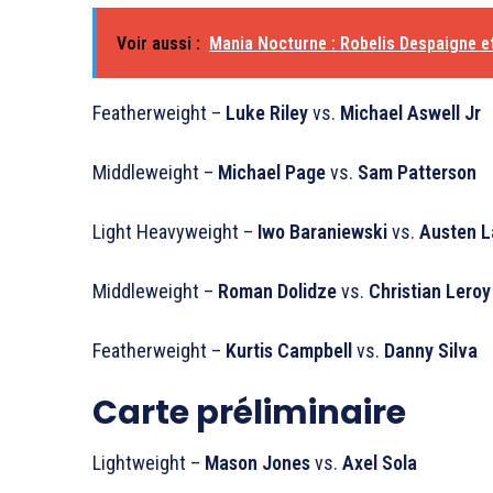
Voir aussi :
Mania Nocturne : Robelis Despaigne et 
Featherweight –
Luke Riley
vs.
Michael Aswell Jr
Middleweight –
Michael Page
vs.
Sam Patterson
Light Heavyweight –
Iwo Baraniewski
vs.
Austen L
Middleweight –
Roman Dolidze
vs.
Christian Lero
Featherweight –
Kurtis Campbell
vs.
Danny Silva
Carte préliminaire
Lightweight –
Mason Jones
vs.
Axel Sola