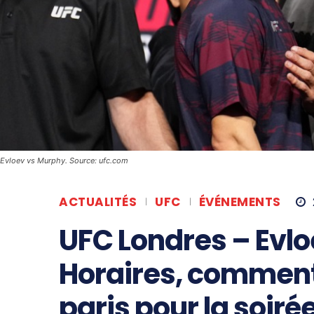
Evloev vs Murphy. Source: ufc.com
ACTUALITÉS
UFC
ÉVÉNEMENTS
UFC Londres – Evlo
Horaires, comment
paris pour la soiré