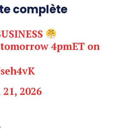
rte complète
BUSINESS
E tomorrow 4pmET on
Useh4vK
 21, 2026
y