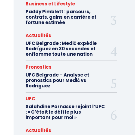
Business et Lifestyle
Paddy Pimblett : parcours,
contrats, gains en carrière et
fortune estimée
Actualités
UFC Belgrade : Medić expédie
Rodríguez en 30 secondes et
enflamme toute une nation
Pronostics
UFC Belgrade – Analyse et
pronostics pour Medić vs
Rodriguez
UFC
Salahdine Parnasse rejoint l’UFC
: « C’était le défi le plus
important pour moi »
Actualités