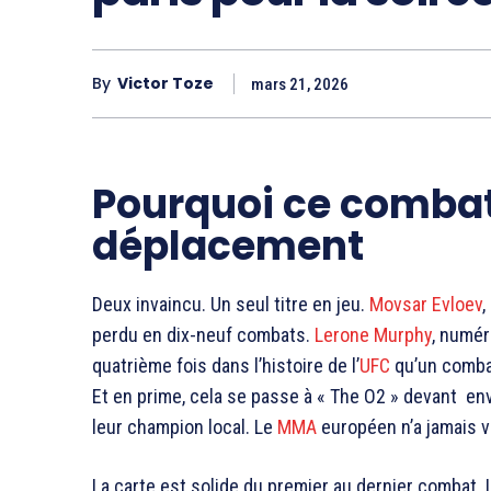
By
Victor Toze
mars 21, 2026
Pourquoi ce combat
déplacement
Deux invaincu. Un seul titre en jeu.
Movsar Evloev
,
perdu en dix-neuf combats.
Lerone Murphy
, numér
quatrième fois dans l’histoire de l’
UFC
qu’un combat
Et en prime, cela se passe à « The O2 » devant en
leur champion local. Le
MMA
européen n’a jamais vi
La carte est solide du premier au dernier combat.