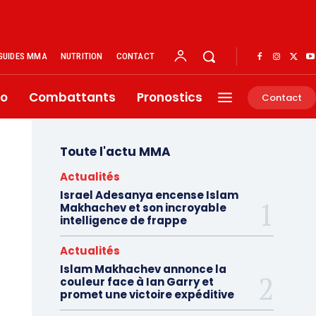
GUIDES MMA
NUTRITION
CONTACT
éo
Combattants
Pronostics
Contact
Toute l'actu MMA
Actualités
Israel Adesanya encense Islam
Makhachev et son incroyable
intelligence de frappe
Actualités
Islam Makhachev annonce la
couleur face à Ian Garry et
promet une victoire expéditive