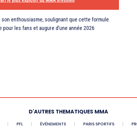
ri le plus explosif du MMA brésilien
mé son enthousiasme, soulignant que cette formule
e pour les fans et augure d’une année 2026
D'AUTRES THEMATIQUES MMA
PFL
ÉVÉNEMENTS
PARIS SPORTIFS
PR