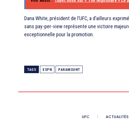
Voir aussi :
1xBet mise sur « The Nightmare » Le pa
Dana White, président de l’UFC, a d’ailleurs expri
sans pay-per-view représente une victoire majeur
exceptionnelle pour la promotion.
TAGS
ESPN
PARAMOUNT
UFC
ACTUALITÉS