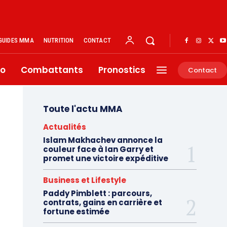
GUIDES MMA
NUTRITION
CONTACT
éo
Combattants
Pronostics
Contact
Toute l'actu MMA
Actualités
Islam Makhachev annonce la
couleur face à Ian Garry et
promet une victoire expéditive
Business et Lifestyle
Paddy Pimblett : parcours,
contrats, gains en carrière et
fortune estimée