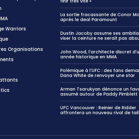
finir très vite »
n
La sortie fracassante de Conor M
MMA
après le deal Paramount
e Warriors
Dustin Jacoby assume ses ambitio
viser la ceinture ne serait pas abs
ique
res Organisations
John Wood, l’architecte discret d’
année historique en MMA
ments
Polémique à l’UFC : des fans dem
Dana White de renvoyer une star
ttants
Arman Tsarukyan dénonce un favo
tics
assumé autour de Paddy Pimblett
UFC Vancouver : Reinier de Ridder
affrontera un nouveau rival de tail