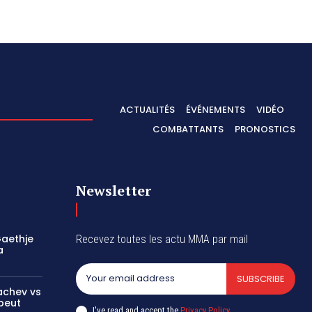
ACTUALITÉS
ÉVÉNEMENTS
VIDÉO
COMBATTANTS
PRONOSTICS
Newsletter
Gaethje
Recevez toutes les actu MMA par mail
a
SUBSCRIBE
achev vs
 peut
I've read and accept the
Privacy Policy
.