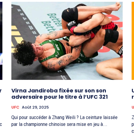
r
Virna Jandiroba fixée sur son son
adversaire pour le titre à l’UFC 321
UFC
Août 29, 2025
Qui pour succéder à Zhang Weili ? La ceinture laissée
Z
oc
par la championne chinoise sera mise en jeu à...
p
c