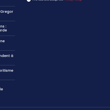
cGregor
ns :
urde
une
andent à
ritisme
le