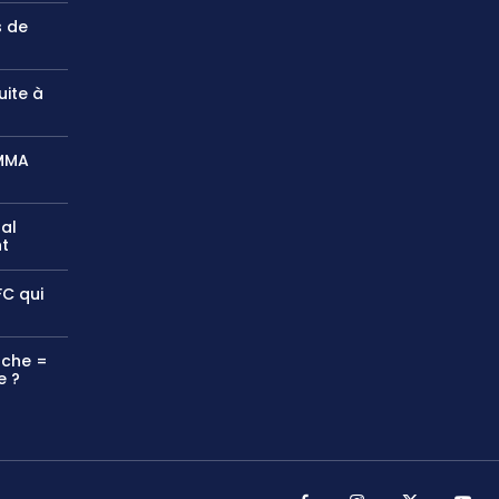
s de
uite à
?
 MMA
pal
nt
FC qui
nche =
e ?