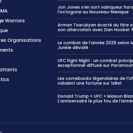
n
Jon Jones s’en sort vainqueur hor
MMA
l’octogone au Nouveau-Mexique
e Warriors
Arman Tsarukyan écarté du titre s
son altercation avec Dan Hooker 
ique
res Organisations
Le combat de l’année 2025 selon
Junkie dévoilé
ments
UFC Fight Night : un combat princi
exceptionnel diffusé sur Paramou
ttants
Les comebacks légendaires de l’U
tics
valaient une fortune sur 1xBet
Donald Trump + UFC + Maison Bla
L’anniversaire le plus fou de l’anné