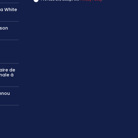
na White
 son
aire de
nale à
annou