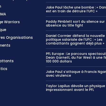
n
Jake Paul lâche une bombe : « Da
est en train de détruire l’UFC »
MMA
Paddy Pimblett sort du silence sur
e Warriors
absence au title fight
ique
Daniel Cormier défend la nouvelle
res Organisations
politique salariale de l’UFC : « Les
combattants gagnent déjà plus »
ments
PFL Europe : Le parcours spectacul
Dean Garnett, du Far West à une fi
ttants
100 000 dollars
tics
Jake Paul s’attaque à Francis Ng
avec virulence
Taylor Lapilus dévoile un physique
impressionnant avant le PFL