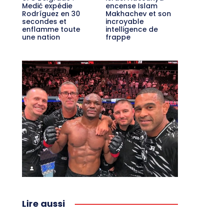
Medić expédie
encense Islam
Rodríguez en 30
Makhachev et son
secondes et
incroyable
enflamme toute
intelligence de
une nation
frappe
Lire aussi