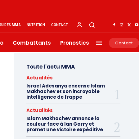
GUIDES MMA
NUTRITION
CONTACT
éo
Combattants
Pronostics
Contact
Toute l'actu MMA
Actualités
Israel Adesanya encense Islam
Makhachev et son incroyable
intelligence de frappe
Actualités
Islam Makhachev annonce la
couleur face à Ian Garry et
promet une victoire expéditive