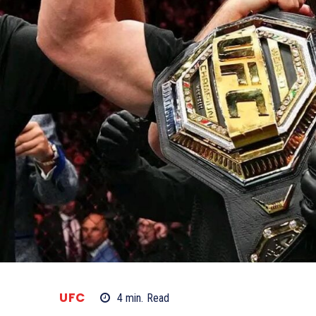
UFC
4
min.
Read