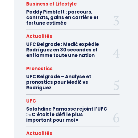
Business et Lifestyle
Paddy Pimblett : parcours,
contrats, gains en carrière et
fortune estimée
Actualités
UFC Belgrade : Medić expédie
Rodríguez en 30 secondes et
enflamme toute une nation
Pronostics
UFC Belgrade – Analyse et
pronostics pour Medić vs
Rodriguez
UFC
Salahdine Parnasse rejoint l’UFC
: « C’était le défi le plus
important pour moi »
Actualités