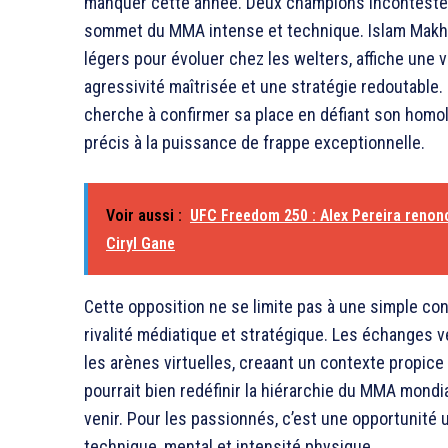
manquer cette année. Deux champions incontestés,
sommet du MMA intense et technique. Islam Makhac
légers pour évoluer chez les welters, affiche une 
agressivité maîtrisée et une stratégie redoutable. D
cherche à confirmer sa place en défiant son homol
précis à la puissance de frappe exceptionnelle.
Voir aussi :
UFC Freedom 250 : Alex Pereira renonce
Ciryl Gane
Cette opposition ne se limite pas à une simple conf
rivalité médiatique et stratégique. Les échanges 
les arènes virtuelles, creaant un contexte propic
pourrait bien redéfinir la hiérarchie du MMA mon
venir. Pour les passionnés, c’est une opportunité
technique, mental et intensité physique.