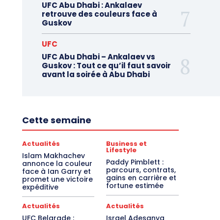
UFC Abu Dhabi : Ankalaev
retrouve des couleurs face à
Guskov
UFC
UFC Abu Dhabi – Ankalaev vs
Guskov : Tout ce qu’il faut savoir
avant la soirée à Abu Dhabi
Cette semaine
Actualités
Business et
Lifestyle
Islam Makhachev
Paddy Pimblett :
annonce la couleur
parcours, contrats,
face à Ian Garry et
gains en carrière et
promet une victoire
fortune estimée
expéditive
Actualités
Actualités
UFC Belgrade :
Israel Adesanya