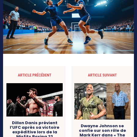
ARTICLE PRÉCÉDENT
ARTICLE SUIVANT
Dillon Danis prévient
Dwayne Johnson se
l’UFC après sa victoire
confie sur son rôle de
expéditive lors de la
Mark Kerr dans « The
Misfits Boxing 22