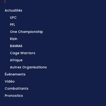
Actualités
UFC
PFL
One Championship
Rizin
BAMMA
Cage Warriors
Afrique
Autres Organisations
Événements
Vidéo
Combattants
Pronostics