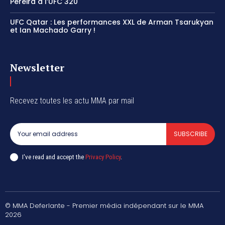
Pereira à l’UFC 320
UFC Qatar : Les performances XXL de Arman Tsarukyan
et Ian Machado Garry !
Newsletter
Recevez toutes les actu MMA par mail
SUBSCRIBE
I've read and accept the
Privacy Policy
.
© MMA Deferlante - Premier média indépendant sur le MMA
2026