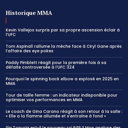
Historique MMA
Kevin Vallejos surpris par sa propre ascension éclair à
l’UFC
Tom Aspinall rallume la mèche face à Ciryl Gane après
l’affaire des eye pokes
Paddy Pimblett réagit pour la première fois à sa
défaite controversée à l’UFC 324
Pourquoi le spinning back elbow a explosé en 2025 en
MMA
Tour de taille femme : un indicateur indisponible pour
optimiser vos performances en MMA
Le coach de Gina Carano réagit à son retour à la salle :
« Elle a la flamme allumée et s’entraîne à fond »
Ilia Topuria est-il le nouveau roi P4P ? Mon analyse des