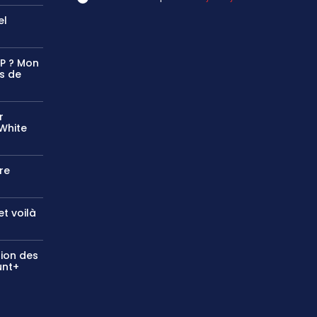
el
4P ? Mon
s de
r
White
re
et voilà
sion des
unt+