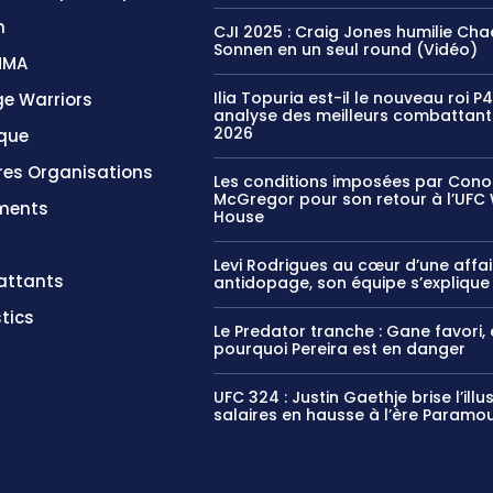
n
CJI 2025 : Craig Jones humilie Cha
Sonnen en un seul round (Vidéo)
MMA
Ilia Topuria est-il le nouveau roi P
e Warriors
analyse des meilleurs combattant
2026
ique
res Organisations
Les conditions imposées par Cono
McGregor pour son retour à l’UFC 
ments
House
Levi Rodrigues au cœur d’une affai
ttants
antidopage, son équipe s’explique
tics
Le Predator tranche : Gane favori, 
pourquoi Pereira est en danger
UFC 324 : Justin Gaethje brise l’illu
salaires en hausse à l’ère Paramo